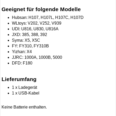
Geeignet für folgende Modelle
Hubsan: H107, H107L, H107C, H107D
WLtoys: V202, V252, V939
UDI: U816, U830, U816A
JXD: 385, 388, 392
Syma: X5, X5C
FY: FY310, FY310B
Yizhan: X4
JJRC: 1000A, 1000B, 5000
DFD: F180
Lieferumfang
1 x Ladegerät
1 x USB-Kabel
Keine Batterie enthalten.