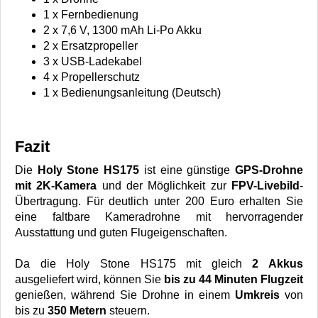
1 x Fernbedienung
2 x 7,6 V, 1300 mAh Li-Po Akku
2 x Ersatzpropeller
3 x USB-Ladekabel
4 x Propellerschutz
1 x Bedienungsanleitung (Deutsch)
Fazit
Die
Holy Stone HS175
ist eine günstige
GPS-Drohne
mit 2K-Kamera
und der Möglichkeit zur
FPV-Livebild
-
Übertragung. Für deutlich unter 200 Euro erhalten Sie
eine faltbare Kameradrohne mit hervorragender
Ausstattung und guten Flugeigenschaften.
Da die Holy Stone HS175 mit gleich
2 Akkus
ausgeliefert wird, können Sie
bis zu 44 Minuten Flugzeit
genießen, während Sie Drohne in einem
Umkreis
von
bis zu
350 Metern
steuern.