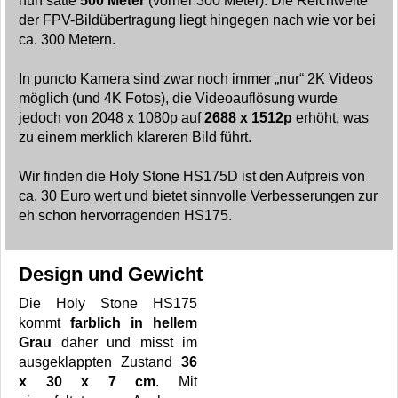
nun satte
500 Meter
(vorher 300 Meter). Die Reichweite
der FPV-Bildübertragung liegt hingegen nach wie vor bei
ca. 300 Metern.
In puncto Kamera sind zwar noch immer „nur“ 2K Videos
möglich (und 4K Fotos), die Videoauflösung wurde
jedoch von 2048 x 1080p auf
2688 x 1512p
erhöht, was
zu einem merklich klareren Bild führt.
Wir finden die Holy Stone HS175D ist den Aufpreis von
ca. 30 Euro wert und bietet sinnvolle Verbesserungen zur
eh schon hervorragenden HS175.
Design und Gewicht
Die Holy Stone HS175
kommt
farblich in hellem
Grau
daher und misst im
ausgeklappten Zustand
36
x 30 x 7 cm
. Mit