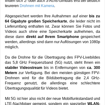
finden sich 2- oder auch 3-Achs-Gimbals erst bei deutlich
teureren
Drohnen mit Kamera
.
Abgespeichert werden Ihre Aufnahmen auf einer
bis zu
64 Gigabyte großen Speicherkarte
, die leider nicht im
Lieferumfang enthalten ist. Zwar können Sie Fotos und
Videos auch ohne eine Speicherkarte aufnehmen, da
diese dann
direkt auf Ihrem Smartphone
gespeichert
werden, allerdings sind dann nur Auflösungen von 1080p
möglich.
Da die Drohne für die Übertragung des FPV-Livebildes
das 5,8 GHz Frequenzband (5G) nutzt, steht Ihnen ein
stabiler
Videostream
bis in Entfernungen von
ca. 300
Metern
zur Verfügung. Bei den meisten günstigen FPV-
Drohnen wird für die Bildübertragung die 2,4 GHz-
Frequenz genutzt, die allerdings eine schlechtere
Übertragungsqualität für Videos bietet.
Mit 5G ist hier also nicht der neue Mobilfunkstandard und
LTE-Nachfolger gemeint, sondern ein spezieller
WLAN-