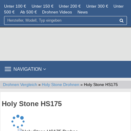
Unter 100 €
Unter 150 €
Unter 200 €
Unter 300 €
Unter
500 €
Ab 500 €
Drohnen Videos
News
TOGGLE
NAVIGATION
NAVIGATION
Drohnen Vergleich
»
Holy Stone Drohnen
» Holy Stone HS175
Holy Stone HS175