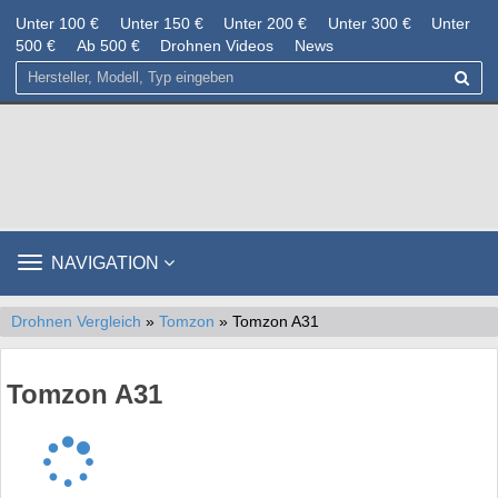
Unter 100 €
Unter 150 €
Unter 200 €
Unter 300 €
Unter
500 €
Ab 500 €
Drohnen Videos
News
TOGGLE
NAVIGATION
NAVIGATION
Drohnen Vergleich
»
Tomzon
» Tomzon A31
Tomzon A31