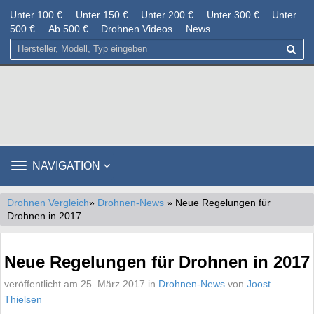
Unter 100 €
Unter 150 €
Unter 200 €
Unter 300 €
Unter
500 €
Ab 500 €
Drohnen Videos
News
TOGGLE
NAVIGATION
NAVIGATION
Drohnen Vergleich
»
Drohnen-News
» Neue Regelungen für
Drohnen in 2017
Neue Regelungen für Drohnen in 2017
veröffentlicht am 25. März 2017 in
Drohnen-News
von
Joost
Thielsen