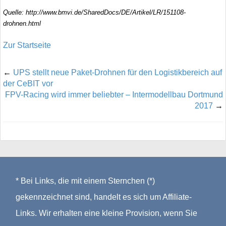
Quelle: http://www.bmvi.de/SharedDocs/DE/Artikel/LR/151108-
drohnen.html
Zur Startseite
←
UPS stellt neue Paket-Drohnen für den Logistikbereich auf
der CeBIT vor
FPV-Racing wird immer beliebter – Intermodellbau Dortmund
2017
→
* Bei Links, die mit einem Sternchen (*)
gekennzeichnet sind, handelt es sich um Affiliate-
Links. Wir erhalten eine kleine Provision, wenn Sie