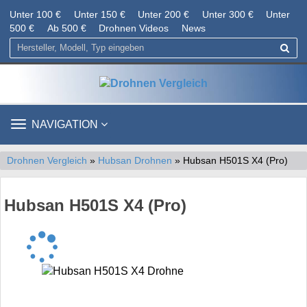
Unter 100 €
Unter 150 €
Unter 200 €
Unter 300 €
Unter
500 €
Ab 500 €
Drohnen Videos
News
TOGGLE
NAVIGATION
NAVIGATION
Drohnen Vergleich
»
Hubsan Drohnen
» Hubsan H501S X4 (Pro)
Hubsan H501S X4 (Pro)