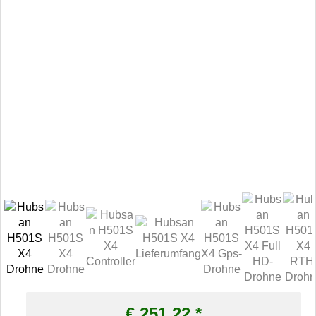
€
251,22
*