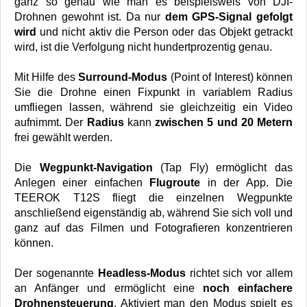
ganz so genau wie man es beispielsweis von DJI-
Drohnen gewohnt ist. Da nur
dem GPS-Signal gefolgt
wird
und nicht aktiv die Person oder das Objekt getrackt
wird, ist die Verfolgung nicht hundertprozentig genau.
Mit Hilfe des
Surround-Modus
(Point of Interest) können
Sie die Drohne einen Fixpunkt in variablem Radius
umfliegen lassen, während sie gleichzeitig ein Video
aufnimmt. Der
Radius
kann
zwischen 5 und 20 Metern
frei gewählt werden.
Die
Wegpunkt-Navigation
(Tap Fly) ermöglicht das
Anlegen einer einfachen
Flugroute
in der App. Die
TEEROK T12S fliegt die einzelnen Wegpunkte
anschließend eigenständig ab, während Sie sich voll und
ganz auf das Filmen und Fotografieren konzentrieren
können.
Der sogenannte
Headless-Modus
richtet sich vor allem
an Anfänger und ermöglicht eine
noch einfachere
Drohnensteuerung
. Aktiviert man den Modus spielt es