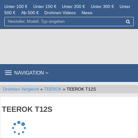
Unter 100 €
Unter 150 €
Unter 200 €
Unter 300 €
Unter
500 €
Ab 500 €
Drohnen Videos
News
TOGGLE
NAVIGATION
NAVIGATION
Drohnen Vergleich
»
TEEROK
» TEEROK T12S
TEEROK T12S