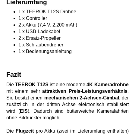
Lieferumfang
1 x TEEROK T12S Drohne
1 x Controller
2 x Akku (7,4 V, 2.200 mAh)
1 x USB-Ladekabel
2 x Ersatz-Propeller
1 x Schraubendreher
1 x Bedienungsanleitung
Fazit
Die
TEEROK T12S
ist eine moderne
4K-Kameradrohne
mit einem sehr
attraktiven Preis-Leistungsverhältnis
.
Sie besitzt einen
mechanischen 2-Achsen-Gimbal
, der
zusätzlich in der dritten Achse elektronisch stabilisiert
wird (
EIS
). Dadurch sind butterweiche Kamerafahrten
ohne Bildruckler möglich.
Die
Flugzeit
pro Akku (zwei im Lieferumfang enthalten)