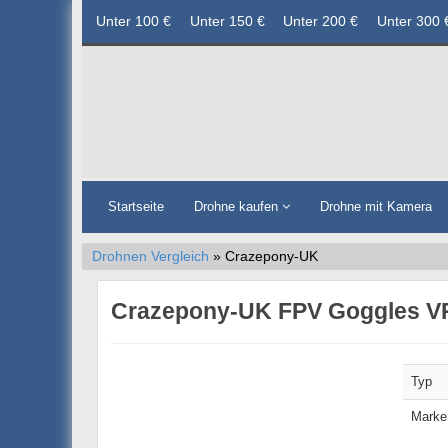
Unter 100 €
Unter 150 €
Unter 200 €
Unter 300 
Startseite
Drohne kaufen
Drohne mit Kamera
Drohnen Vergleich
» Crazepony-UK
Crazepony-UK FPV Goggles V
Typ
Marke