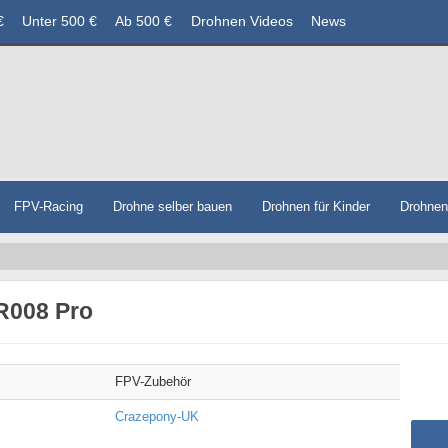
€
Unter 500 €
Ab 500 €
Drohnen Videos
News
FPV-Racing
Drohne selber bauen
Drohnen für Kinder
Drohne
R008 Pro
FPV-Zubehör
Crazepony-UK