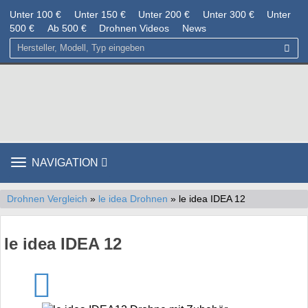
Unter 100 €
Unter 150 €
Unter 200 €
Unter 300 €
Unter
500 €
Ab 500 €
Drohnen Videos
News
TOGGLE
NAVIGATION
NAVIGATION
Drohnen Vergleich
»
le idea Drohnen
» le idea IDEA 12
le idea IDEA 12