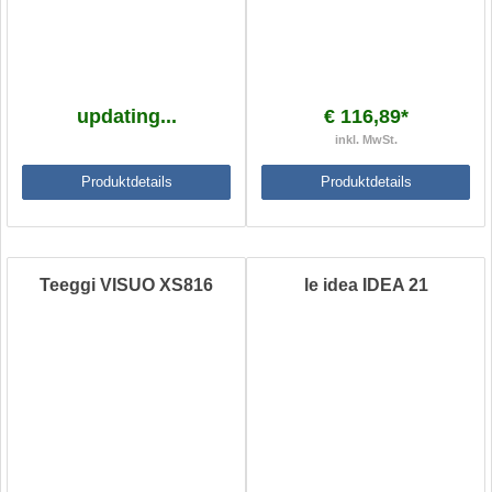
updating...
€ 116,89*
inkl. MwSt.
Produktdetails
Produktdetails
Teeggi VISUO XS816
le idea IDEA 21