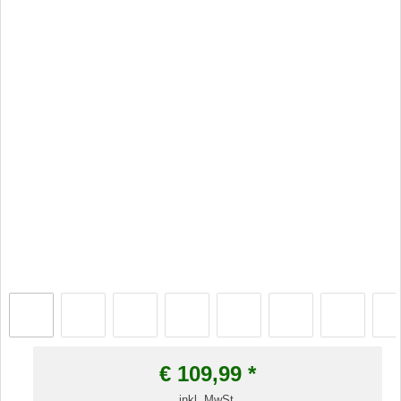
€
109,99
*
inkl. MwSt.