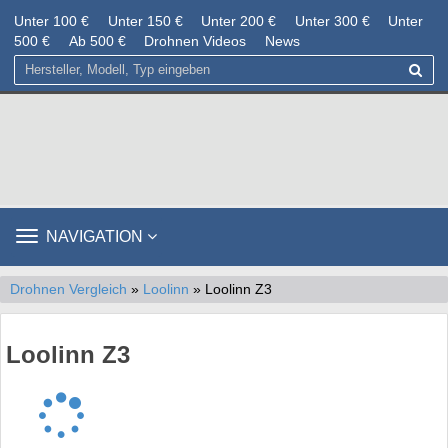
Unter 100 €
Unter 150 €
Unter 200 €
Unter 300 €
Unter
500 €
Ab 500 €
Drohnen Videos
News
TOGGLE
NAVIGATION
NAVIGATION
Drohnen Vergleich
»
Loolinn
» Loolinn Z3
Loolinn Z3