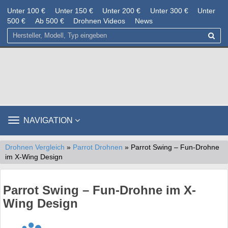
Unter 100 €
Unter 150 €
Unter 200 €
Unter 300 €
Unter
500 €
Ab 500 €
Drohnen Videos
News
TOGGLE
NAVIGATION
NAVIGATION
Drohnen Vergleich
»
Parrot Drohnen
» Parrot Swing – Fun-Drohne
im X-Wing Design
Parrot Swing – Fun-Drohne im X-
Wing Design