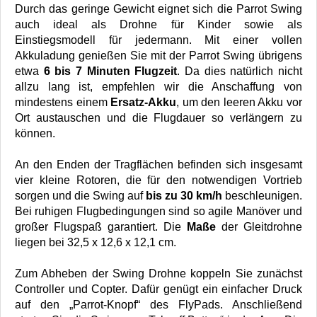
Durch das geringe Gewicht eignet sich die Parrot Swing
auch ideal als Drohne für Kinder sowie als
Einstiegsmodell für jedermann. Mit einer vollen
Akkuladung genießen Sie mit der Parrot Swing übrigens
etwa
6 bis 7 Minuten Flugzeit
. Da dies natürlich nicht
allzu lang ist, empfehlen wir die Anschaffung von
mindestens einem
Ersatz-Akku
, um den leeren Akku vor
Ort austauschen und die Flugdauer so verlängern zu
können.
An den Enden der Tragflächen befinden sich insgesamt
vier kleine Rotoren, die für den notwendigen Vortrieb
sorgen und die Swing auf
bis zu 30 km/h
beschleunigen.
Bei ruhigen Flugbedingungen sind so agile Manöver und
großer Flugspaß garantiert. Die
Maße
der Gleitdrohne
liegen bei 32,5 x 12,6 x 12,1 cm.
Zum Abheben der Swing Drohne koppeln Sie zunächst
Controller und Copter. Dafür genügt ein einfacher Druck
auf den „Parrot-Knopf“ des FlyPads. Anschließend