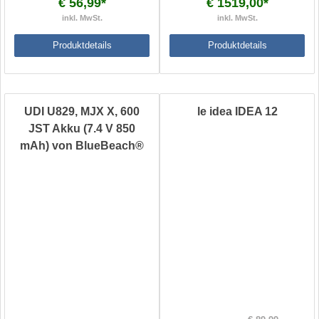
€ 56,99*
€ 1519,00*
inkl. MwSt.
inkl. MwSt.
Produktdetails
Produktdetails
UDI U829, MJX X, 600
le idea IDEA 12
JST Akku (7.4 V 850
mAh) von BlueBeach®