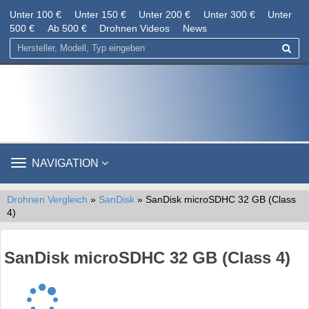
Unter 100 €
Unter 150 €
Unter 200 €
Unter 300 €
Unter
500 €
Ab 500 €
Drohnen Videos
News
TOGGLE
NAVIGATION
NAVIGATION
Drohnen Vergleich
»
SanDisk
» SanDisk microSDHC 32 GB (Class
4)
SanDisk microSDHC 32 GB (Class 4)