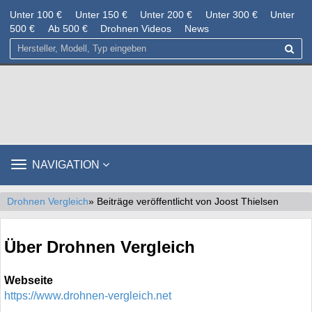
Unter 100 €
Unter 150 €
Unter 200 €
Unter 300 €
Unter
500 €
Ab 500 €
Drohnen Videos
News
TOGGLE
NAVIGATION
NAVIGATION
Drohnen Vergleich
» Beiträge veröffentlicht von Joost Thielsen
Über Drohnen Vergleich
Webseite
https://www.drohnen-vergleich.net