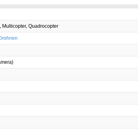
 Multicopter, Quadrocopter
 Drohnen
amera)