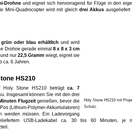
ni-Drohne
und eignet sich hervorragend für Flüge in den eig
e Mini-Quadrocopter wird mit gleich
drei Akkus
ausgeliefert
, grün oder blau erhältlich
und wird
 die Drohne gerade einmal
8 x 8 x 3 cm
 und nur
22,5 Gramm
wiegt, eignet sie
 ca. 6 Jahren.
 Stone HS210
 Holy Stone HS210 beträgt
ca. 7
u. Insgesamt können Sie mit den drei
Holy Stone HS210 mit Prope
Minuten Flugzeit
genießen, bevor die
Schutz.
iPos (Lithium-Polymer-Akkumulatoren)
en werden müssen. Ein Ladevorgang
geliefertem USB-Ladekabel ca. 30 bis 60 Minuten, je 
eil.