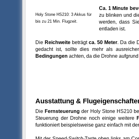
Ca. 1 Minute bev
Holy Stone HS210: 3 Akkus für
zu blinken und di
bis zu 21 Min. Flugzeit.
werden, dass Sie
entladen ist.
Die
Reichweite
beträgt
ca. 50 Meter
. Da die 
gedacht ist, sollte dies mehr als ausreich
Bedingungen
achten, da die Drohne aufgrund 
Ausstattung & Flugeigenschafte
Die
Fernsteuerung
der Holy Stone HS210 besi
Steuerung der Drohne noch einige weitere
funktioniert beispielsweise ganz einfach mit d
Mit der
Speed-Switch
-Taste oben links am Co