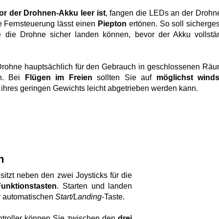
or der Drohnen-Akku leer ist
, fangen die LEDs an der Drohn
e Fernsteuerung lässt einen
Piepton
ertönen. So soll sichergest
 die Drohne sicher landen können, bevor der Akku vollstä
Drohne hauptsächlich für den Gebrauch in geschlossenen Rä
en. Bei
Flügen im Freien
sollten Sie auf
möglichst windst
ihres geringen Gewichts leicht abgetrieben werden kann.
n
tzt neben den zwei Joysticks für die
Funktionstasten
. Starten und landen
er automatischen
Start/Landing
-Taste.
ntroller können Sie zwischen den
drei