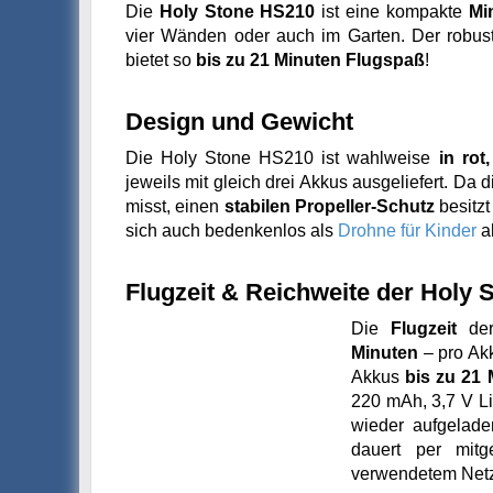
Die
Holy Stone HS210
ist eine kompakte
Mi
vier Wänden oder auch im Garten. Der robust
bietet so
bis zu 21 Minuten Flugspaß
!
Design und Gewicht
Die Holy Stone HS210 ist wahlweise
in rot
jeweils mit gleich drei Akkus ausgeliefert. Da
misst, einen
stabilen Propeller-Schutz
besitzt
sich auch bedenkenlos als
Drohne für Kinder
ab
Flugzeit & Reichweite der Holy
Die
Flugzeit
der
Minuten
– pro Akk
Akkus
bis zu 21 
220 mAh, 3,7 V L
wieder aufgelad
dauert per mit
verwendetem Netzt