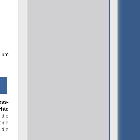
, um
ess-
chte
 die
bige
 die