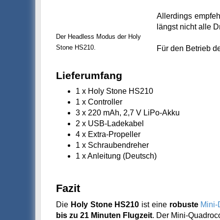
Allerdings empfeh
längst nicht alle
Der Headless Modus der Holy
Stone HS210.
Für den Betrieb d
Lieferumfang
1 x Holy Stone HS210
1 x Controller
3 x 220 mAh, 2,7 V LiPo-Akku
2 x USB-Ladekabel
4 x Extra-Propeller
1 x Schraubendreher
1 x Anleitung (Deutsch)
Fazit
Die
Holy Stone HS210
ist eine
robuste
Mini
bis zu 21 Minuten Flugzeit
. Der Mini-Quadroco