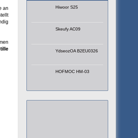
Hiwoor S25
e an
ellt
ndig
Skeufy AC09
umen
ille
YdseozOA B2EU0326
HOFMOC HM-03