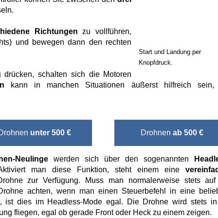
eln.
chiedene Richtungen
zu vollführen,
chts) und bewegen dann den rechten
Start und Landung per
Knopfdruck.
g
drücken, schalten sich die Motoren
on
kann in manchen Situationen äußerst hilfreich sein
Drohnen
unter 500 €
Drohnen
ab 500 €
nen-Neulinge
werden sich über den sogenannten
Headl
ktiviert man diese Funktion, steht einem eine
vereinfa
rohne zur Verfügung. Muss man normalerweise stets auf
Drohne achten, wenn man einen Steuerbefehl in eine belie
t, ist dies im Headless-Mode egal. Die Drohne wird stets in
ng fliegen, egal ob gerade Front oder Heck zu einem zeigen.