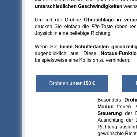
unterschiedlichen Geschwindigkeiten
wechs
Um mit der Drohne
Überschläge in vers
drücken Sie einfach die
Flip
-Taste (oben re
Joystick in eine beliebige Richtung.
Wenn Sie
beide Schultertasten gleichzeiti
augenblicklich aus. Diese
Notaus-Funkti
beispielsweise eine Kollision zu verhindern.
Drohnen
unter 150 €
Besonders
Droh
Modus
freuen. A
Steuerung
der D
Ausrichtung der 
Richtung ausführ
gewünschte Richtu