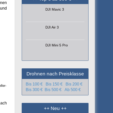
enen
 und
DJI Mavic 3
DJI Air 3
DJI Mini 5 Pro
Drohnen nach Preisklasse
Bis 100 €
Bis 150 €
Bis 200 €
ller-
Bis 300 €
Bis 500 €
Ab 500 €
nach
++ Neu ++