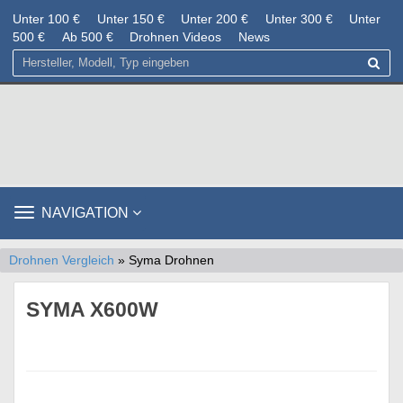
Unter 100 €
Unter 150 €
Unter 200 €
Unter 300 €
Unter
500 €
Ab 500 €
Drohnen Videos
News
TOGGLE
NAVIGATION
NAVIGATION
Drohnen Vergleich
» Syma Drohnen
SYMA X600W