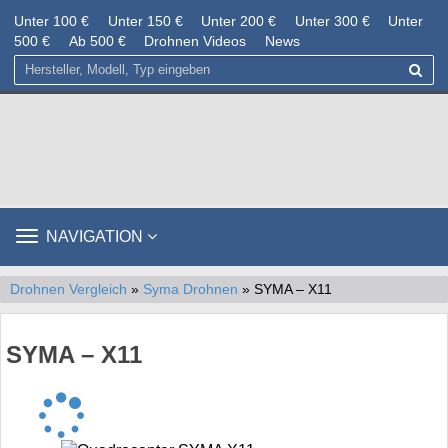
Unter 100 €
Unter 150 €
Unter 200 €
Unter 300 €
Unter
500 €
Ab 500 €
Drohnen Videos
News
TOGGLE
NAVIGATION
NAVIGATION
Drohnen Vergleich
»
Syma Drohnen
» SYMA – X11
SYMA – X11