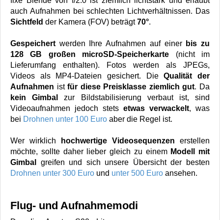
fixe Blende von f/2.0 ist ziemlich lichtstark und erlaubt
auch Aufnahmen bei schlechten Lichtverhältnissen. Das
Sichtfeld
der Kamera (FOV) beträgt
70°
.
Gespeichert
werden Ihre Aufnahmen auf einer
bis zu
128 GB großen microSD-Speicherkarte
(nicht im
Lieferumfang enthalten). Fotos werden als JPEGs,
Videos als MP4-Dateien gesichert. Die
Qualität der
Aufnahmen
ist
für diese Preisklasse ziemlich gut
. Da
kein Gimbal
zur Bildstabilisierung verbaut ist, sind
Videoaufnahmen jedoch stets
etwas verwackelt
, was
bei
Drohnen unter 100 Euro
aber die Regel ist.
Wer wirklich
hochwertige Videosequenzen
erstellen
möchte, sollte daher lieber gleich zu einem
Modell mit
Gimbal
greifen und sich unsere Übersicht der besten
Drohnen unter 300 Euro
und
unter 500 Euro
ansehen.
Flug- und Aufnahmemodi