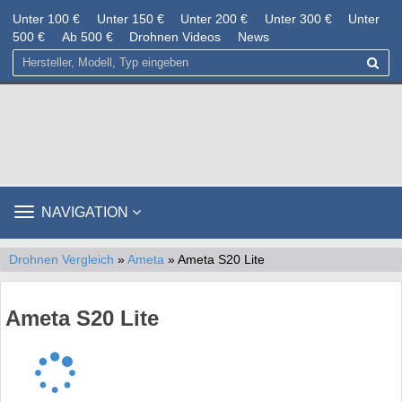
Unter 100 €
Unter 150 €
Unter 200 €
Unter 300 €
Unter
500 €
Ab 500 €
Drohnen Videos
News
TOGGLE
NAVIGATION
NAVIGATION
Drohnen Vergleich
»
Ameta
» Ameta S20 Lite
Ameta S20 Lite