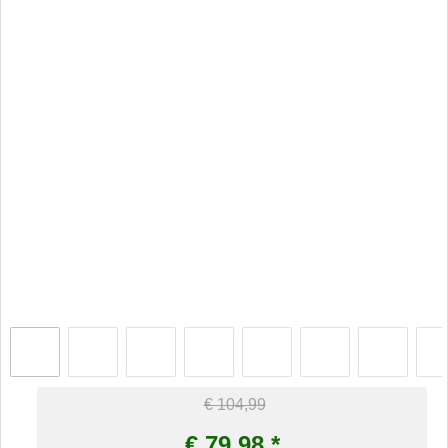
€ 104,99
€
79,98
*