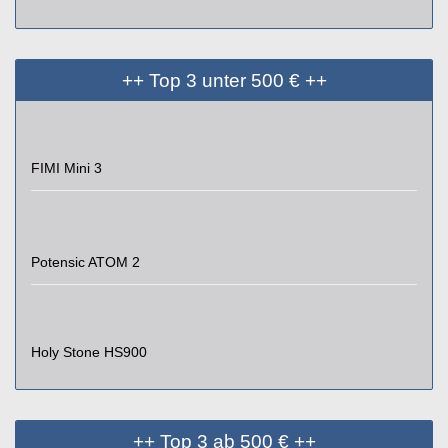
++ Top 3 unter 500 € ++
FIMI Mini 3
Potensic ATOM 2
Holy Stone HS900
++ Top 3 ab 500 € ++