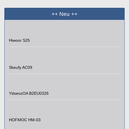
++ Neu ++
Hiwoor S25
Skeufy AC09
YdseozOA B2EU0326
HOFMOC HM-03