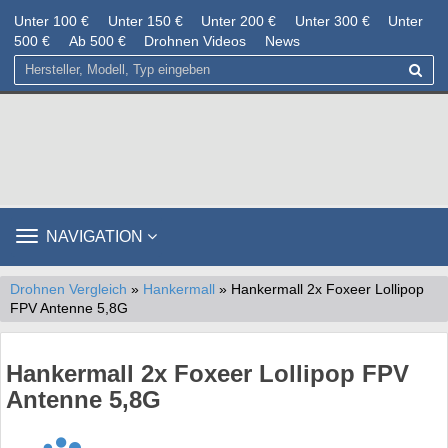
Unter 100 €
Unter 150 €
Unter 200 €
Unter 300 €
Unter
500 €
Ab 500 €
Drohnen Videos
News
TOGGLE
NAVIGATION
NAVIGATION
Drohnen Vergleich
»
Hankermall
» Hankermall 2x Foxeer Lollipop
FPV Antenne 5,8G
Hankermall 2x Foxeer Lollipop FPV
Antenne 5,8G