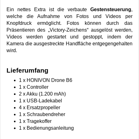
Ein nettes Extra ist die verbaute
Gestensteuerung
,
welche die Aufnahme von Fotos und Videos per
Knopfdruck ermöglicht. Fotos können durch das
Präsentieren des „Victory-Zeichens“ ausgelöst werden,
Videos werden gestartet und gestoppt, indem der
Kamera die ausgestreckte Handfläche entgegengehalten
wird.
Lieferumfang
1 x HONIVON Drone B6
1 x Controller
2 x Akku (1.200 mAh)
1 x USB-Ladekabel
4 x Ersatzpropeller
1 x Schraubendreher
1 x Tragekoffer
1 x Bedienungsanleitung