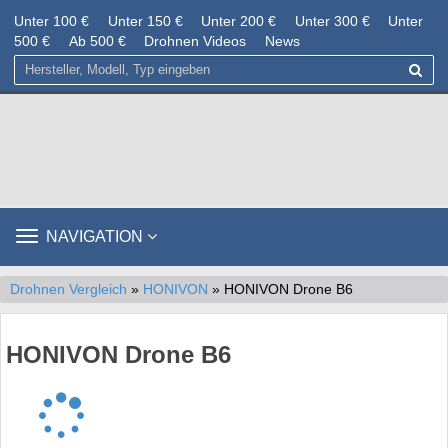
Unter 100 €
Unter 150 €
Unter 200 €
Unter 300 €
Unter
500 €
Ab 500 €
Drohnen Videos
News
TOGGLE
NAVIGATION
NAVIGATION
Drohnen Vergleich
»
HONIVON
» HONIVON Drone B6
HONIVON Drone B6