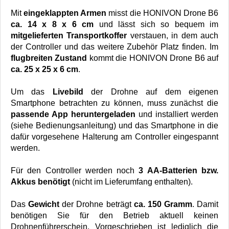
Mit
eingeklappten Armen
misst die HONIVON Drone B6
ca. 14 x 8 x 6 cm
und lässt sich so bequem im
mitgelieferten Transportkoffer
verstauen, in dem auch
der Controller und das weitere Zubehör Platz finden. Im
flugbreiten Zustand
kommt die HONIVON Drone B6 auf
ca. 25 x 25 x 6 cm
.
Um das
Livebild
der Drohne auf dem eigenen
Smartphone betrachten zu können, muss zunächst die
passende App heruntergeladen
und installiert werden
(siehe Bedienungsanleitung) und das Smartphone in die
dafür vorgesehene Halterung am Controller eingespannt
werden.
Für den Controller werden noch
3 AA-Batterien bzw.
Akkus benötigt
(nicht im Lieferumfang enthalten).
Das
Gewicht
der Drohne beträgt
ca. 150 Gramm
. Damit
benötigen Sie für den Betrieb aktuell keinen
Drohnenführerschein. Vorgeschrieben ist lediglich die