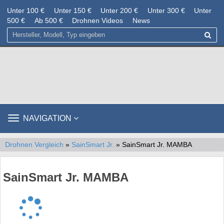
Unter 100 €
Unter 150 €
Unter 200 €
Unter 300 €
Unter
500 €
Ab 500 €
Drohnen Videos
News
TOGGLE
NAVIGATION
NAVIGATION
Drohnen Vergleich
»
SainSmart Jr.
» SainSmart Jr. MAMBA
SainSmart Jr. MAMBA