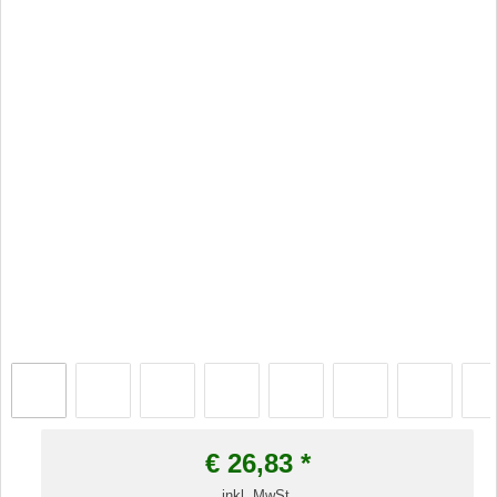
€
26,83
*
inkl. MwSt.