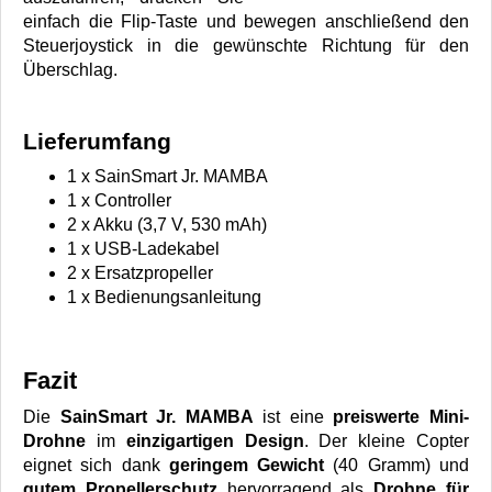
einfach die Flip-Taste und bewegen anschließend den
Steuerjoystick in die gewünschte Richtung für den
Überschlag.
Lieferumfang
1 x SainSmart Jr. MAMBA
1 x Controller
2 x Akku (3,7 V, 530 mAh)
1 x USB-Ladekabel
2 x Ersatzpropeller
1 x Bedienungsanleitung
Fazit
Die
SainSmart Jr. MAMBA
ist eine
preiswerte Mini-
Drohne
im
einzigartigen Design
. Der kleine Copter
eignet sich dank
geringem Gewicht
(40 Gramm) und
gutem Propellerschutz
hervorragend als
Drohne für