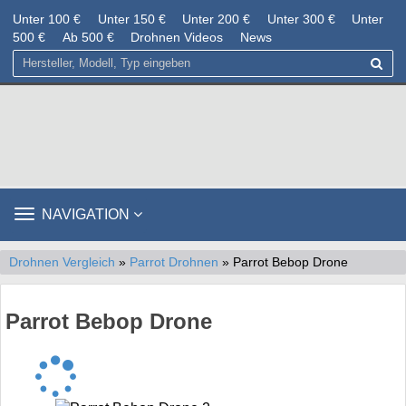
Unter 100 €
Unter 150 €
Unter 200 €
Unter 300 €
Unter
500 €
Ab 500 €
Drohnen Videos
News
TOGGLE
NAVIGATION
NAVIGATION
Drohnen Vergleich
»
Parrot Drohnen
» Parrot Bebop Drone
Parrot Bebop Drone