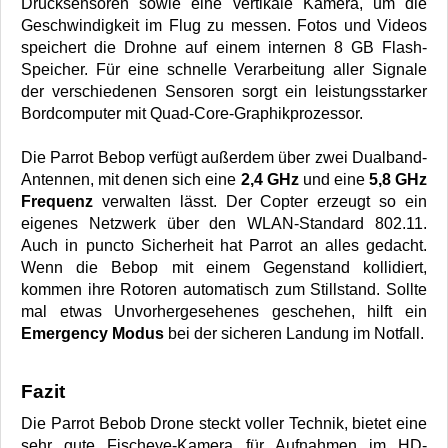
Drucksensoren sowie eine vertikale Kamera, um die
Geschwindigkeit im Flug zu messen. Fotos und Videos
speichert die Drohne auf einem internen 8 GB Flash-
Speicher. Für eine schnelle Verarbeitung aller Signale
der verschiedenen Sensoren sorgt ein leistungsstarker
Bordcomputer mit Quad-Core-Graphikprozessor.
Die Parrot Bebop verfügt außerdem über zwei Dualband-
Antennen, mit denen sich eine
2,4 GHz
und eine
5,8 GHz
Frequenz
verwalten lässt. Der Copter erzeugt so ein
eigenes Netzwerk über den WLAN-Standard 802.11.
Auch in puncto Sicherheit hat Parrot an alles gedacht.
Wenn die Bebop mit einem Gegenstand kollidiert,
kommen ihre Rotoren automatisch zum Stillstand. Sollte
mal etwas Unvorhergesehenes geschehen, hilft ein
Emergency Modus
bei der sicheren Landung im Notfall.
Fazit
Die Parrot Bebob Drone steckt voller Technik, bietet eine
sehr gute Fischeye-Kamera für Aufnahmen im HD-